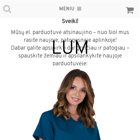
MENIU
Sveiki!
Mūsų el. parduotuvė atsinaujino – nuo šiol mus
rasite naujoje, patogesnėje aplinkoje!
LUM
Dabar galite apsipirkti dar greičiau ir patogiau –
spauskite žemiau ir apsilankykite naujoje
parduotuvėje: