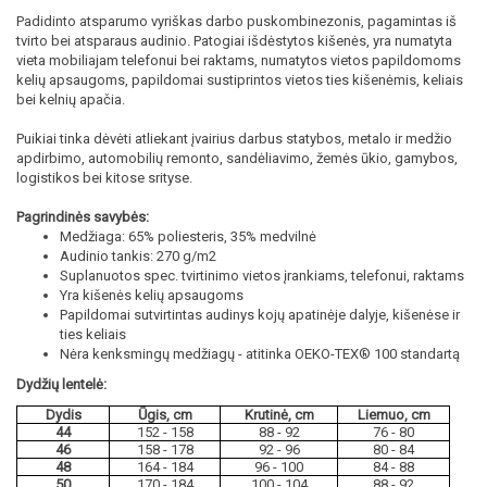
Padidinto atsparumo vyriškas darbo puskombinezonis, pagamintas iš
tvirto bei atsparaus audinio. Patogiai išdėstytos kišenės, yra numatyta
vieta mobiliajam telefonui bei raktams, numatytos vietos papildomoms
kelių apsaugoms, papildomai sustiprintos vietos ties kišenėmis, keliais
bei kelnių apačia.
Puikiai tinka dėvėti atliekant įvairius darbus statybos, metalo ir medžio
apdirbimo, automobilių remonto, sandėliavimo, žemės ūkio, gamybos,
logistikos bei kitose srityse.
Pagrindinės savybės:
Medžiaga: 65% poliesteris, 35% medvilnė
Audinio tankis: 270 g/m2
Suplanuotos spec. tvirtinimo vietos įrankiams, telefonui, raktams
Yra kišenės kelių apsaugoms
Papildomai sutvirtintas audinys kojų apatinėje dalyje, kišenėse ir
ties keliais
Nėra kenksmingų medžiagų - atitinka OEKO-TEX® 100 standartą
Dydžių lentelė:
Dydis
Ūgis, cm
Krutinė, cm
Liemuo, cm
44
152 - 158
88 - 92
76 - 80
46
158 - 178
92 - 96
80 - 84
48
164 - 184
96 - 100
84 - 88
50
170 - 184
100 - 104
88 - 92