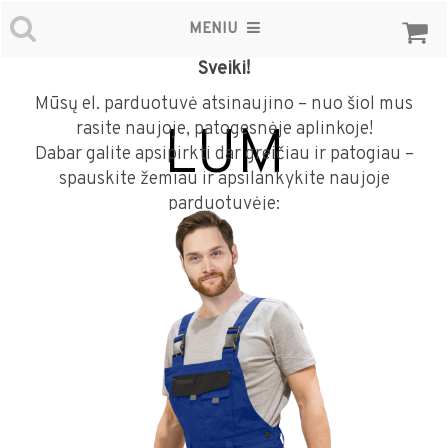
MENIU
Sveiki!
Mūsų el. parduotuvė atsinaujino – nuo šiol mus
rasite naujoje, patogesnėje aplinkoje!
LUM
Dabar galite apsipirkti dar greičiau ir patogiau –
spauskite žemiau ir apsilankykite naujoje
parduotuvėje: