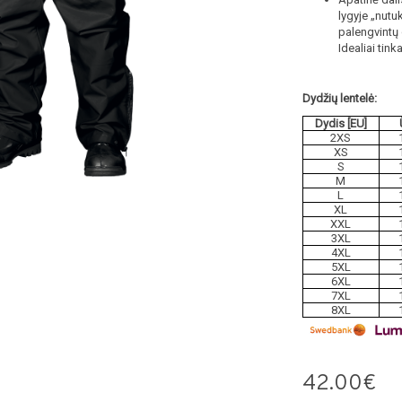
lygyje „nutu
palengvintų 
Idealiai ti
Dydžių lentelė:
Dydis [EU]
2XS
XS
S
M
L
XL
XXL
3XL
4XL
5XL
6XL
7XL
8XL
42.00€