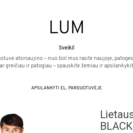
LUM
Sveiki!
otuvė atsinaujino – nuo šiol mus rasite naujoje, patoges
dar greičiau ir patogiau – spauskite žemiau ir apsilankyk
APSILANKYTI EL. PARDUOTUVĖJE
Lietau
BLACK