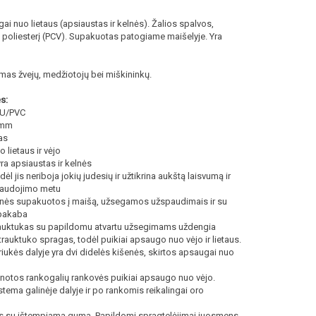
 nuo lietaus (apsiaustas ir kelnės). Žalios spalvos,
 poliesterį (PCV). Supakuotas patogiame maišelyje. Yra
s žvejų, medžiotojų bei miškininkų.
s:
PU/PVC
 mm
as
lietaus ir vėjo
a apsiaustas ir kelnės
dėl jis neriboja jokių judesių ir užtikrina aukštą laisvumą ir
audojimo metu
elnės supakuotos į maišą, užsegamos užspaudimais ir su
pakaba
trauktukas su papildomu atvartu užsegimams uždengia
trauktuko spragas, todėl puikiai apsaugo nuo vėjo ir lietaus.
riukės dalyje yra dvi didelės kišenės, skirtos apsaugai nuo
unotos rankogalių rankovės puikiai apsaugo nuo vėjo.
tema galinėje dalyje ir po rankomis reikalingai oro
is su ištempiama guma. Papildomi spragtelėjimai juosmens