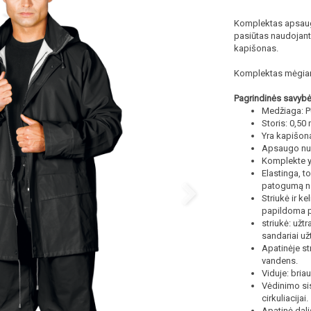
Komplektas apsaugai
pasiūtas naudojant
kapišonas.
Komplektas mėgiama
Pagrindinės savybė
Medžiaga: 
Storis: 0,50
Yra kapišon
Apsaugo nuo 
Komplekte yr
Elastinga, to
patogumą n
Striukė ir k
papildoma 
striukė: už
sandariai už
Apatinėje st
vandens.
Viduje: bria
Vėdinimo sis
cirkuliacijai.
Apatinė dal