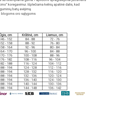
kimo“ koregavimui. Išplečiama kelnių apatinė dalis, kad
guminių batų avėjimą.
nka blogoms oro sąlygoms
Ūgis
, cm
Kr
ū
tinė, cm
Liemuo, cm
146 - 152
84 - 88
72 - 76
152 - 158
88 - 92
76 - 80
158 - 164
92 - 96
80 - 84
164 - 170
96 - 100
84 - 88
170 - 176
100 - 108
88 - 96
176 - 182
108 - 116
96 - 104
182 - 188
116 - 124
104 - 112
188 - 194
124 - 128
112 - 116
188 - 194
128 - 132
116 - 120
188 - 194
132 - 136
120 - 124
188 - 194
136 - 140
124 - 130
188 - 194
140 - 144
130 - 136
188 - 194
144 - 148
136 - 142