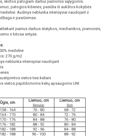
s, skirtos patogiam darbui įvairiomis sąlygomis.
muo, patogios kišenės, pasiūta iš aukštos kokybės
edvilnė. Audinys neblunka intensyviai naudojant ir
edžiaga ir pasiūvimas.
i atliekant įvairius darbus statybos, mechanikos, pramonės,
vimo ir kitose srityse.
s:
00% medvilnė
kis: 270 g/m2
nys neblunka intensyviai naudojant
ės
šenės
ustiprintos vietos ties keliais
os vietos papildomoms kelių apsaugoms UNI
Liemuo, cm
Liemuo, cm
Ūgis, cm
Regular
Slim
158 - 164
76 - 80
68 - 72
164 - 170
80 - 84
72 - 76
170 - 176
84 - 88
76 - 80
176 - 182
88 - 92
80 - 84
182 - 188
92 - 96
84 - 88
182 - 188
96 - 100
88 - 92