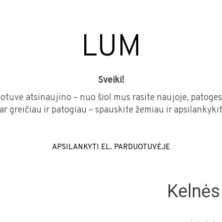
LUM
Sveiki!
otuvė atsinaujino – nuo šiol mus rasite naujoje, patoges
dar greičiau ir patogiau – spauskite žemiau ir apsilankyk
APSILANKYTI EL. PARDUOTUVĖJE
Kelnė