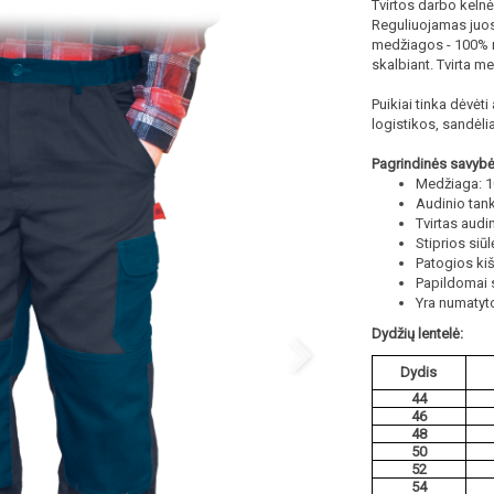
Tvirtos darbo kelnė
Reguliuojamas juos
medžiagos - 100% m
skalbiant. Tvirta m
Puikiai tinka dėvėt
logistikos, sandėlia
Pagrindinės savybė
Medžiaga: 1
Audinio tan
Tvirtas audi
Stiprios siūl
Patogios ki
Papildomai s
Yra numatyt
Dydžių lentelė:
Dydis
44
46
48
50
52
54