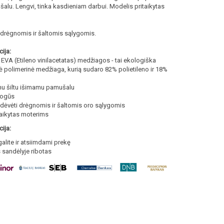
alu. Lengvi, tinka kasdieniam darbui. Modelis pritaikytas
i drėgnomis ir šaltomis sąlygomis.
ija:
 EVA (Etileno vinilacetatas) medžiagos - tai ekologiška
 polimerinė medžiaga, kurią sudaro 82% polietileno ir 18%
u šiltu išimamu pamušalu
togūs
a dėvėti drėgnomis ir šaltomis oro sąlygomis
taikytas moterims
ija:
galite ir atsiimdami prekę
s sandėlyje ribotas