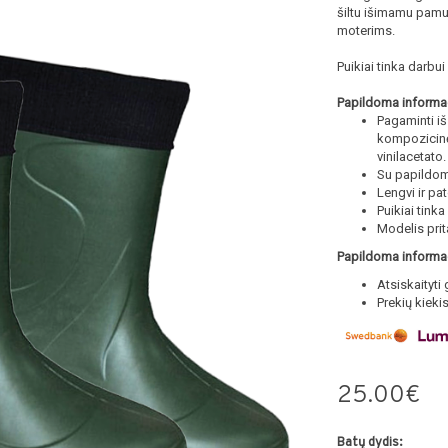
šiltu išimamu pamuš
moterims.
Puikiai tinka darbu
Papildoma informac
Pagaminti iš
kompozicinė
vinilacetato.
Su papildom
Lengvi ir pa
Puikiai tink
Modelis pri
Papildoma informac
Atsiskaityti 
Prekių kieki
25.00€
Batų dydis: