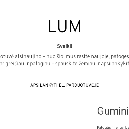
LUM
Sveiki!
otuvė atsinaujino – nuo šiol mus rasite naujoje, patoges
dar greičiau ir patogiau – spauskite žemiau ir apsilankyk
APSILANKYTI EL. PARDUOTUVĖJE
Gumini
Patogūs ir lengvi 