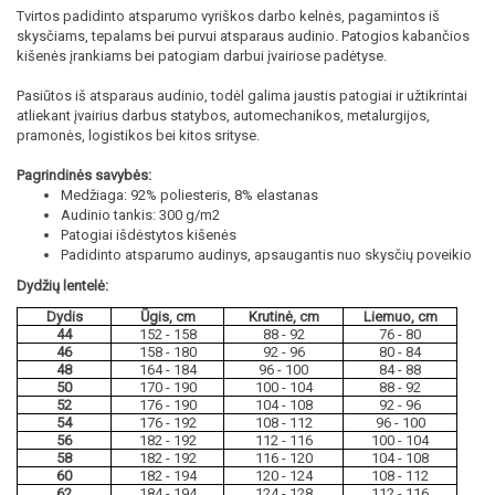
Tvirtos padidinto atsparumo vyriškos darbo kelnės, pagamintos iš
skysčiams, tepalams bei purvui atsparaus audinio. Patogios kabančios
kišenės įrankiams bei patogiam darbui įvairiose padėtyse.
Pasiūtos iš atsparaus audinio, todėl galima jaustis patogiai ir užtikrintai
atliekant įvairius darbus statybos, automechanikos, metalurgijos,
pramonės, logistikos bei kitos srityse.
Pagrindinės savybės:
Medžiaga: 92% poliesteris, 8% elastanas
Audinio tankis: 300 g/m2
Patogiai išdėstytos kišenės
Padidinto atsparumo audinys, apsaugantis nuo skysčių poveikio
Dydžių lentelė:
Dydis
Ūgis, cm
Krutinė, cm
Liemuo, cm
44
152 - 158
88 - 92
76 - 80
46
158 - 180
92 - 96
80 - 84
48
164 - 184
96 - 100
84 - 88
50
170 - 190
100 - 104
88 - 92
52
176 - 190
104 - 108
92 - 96
54
176 - 192
108 - 112
96 - 100
56
182 - 192
112 - 116
100 - 104
58
182 - 192
116 - 120
104 - 108
60
182 - 194
120 - 124
108 - 112
62
184 - 194
124 - 128
112 - 116