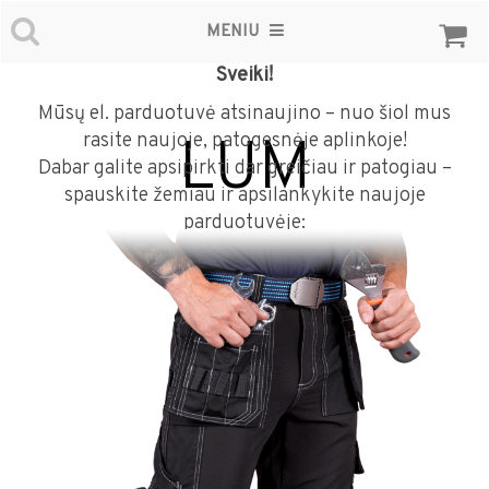
MENIU
Sveiki!
Mūsų el. parduotuvė atsinaujino – nuo šiol mus
rasite naujoje, patogesnėje aplinkoje!
LUM
Dabar galite apsipirkti dar greičiau ir patogiau –
spauskite žemiau ir apsilankykite naujoje
parduotuvėje: